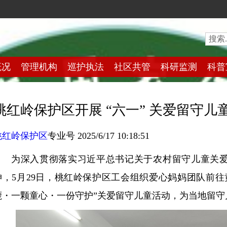
概况
管理机构
巡护执法
社区共管
科研监测
科普
桃红岭保护区开展 “六一” 关爱留守儿
桃红岭保护区
专业号 2025/6/17 10:18:51
为深入贯彻落实习近平总书记关于农村留守儿童关
神，5月29日，桃红岭保护区工会组织爱心妈妈团队前往
鹿・一颗童心・一份守护”关爱留守儿童活动，为当地留守