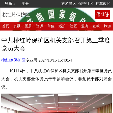
登录
注册
旅游景区
保护社区
林草政区
桃红岭保护区
首页
资讯
图册
资源
单位
巡护
社区
监测
宣教
旅游
中共桃红岭保护区机关支部召开第三季度
党员大会
桃红岭保护区
专业号 2024/10/15 15:40:54
10月14日，中共桃红岭保护区机关支部召开第三季度党员
大会，机关支部全体党员干部参加会议，非党员干部列席会
议。