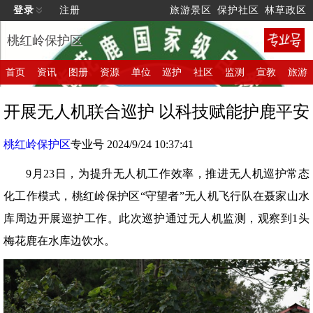
登录
注册
旅游景区
保护社区
林草政区
桃红岭保护区
首页
资讯
图册
资源
单位
巡护
社区
监测
宣教
旅游
开展无人机联合巡护 以科技赋能护鹿平安
桃红岭保护区
专业号 2024/9/24 10:37:41
9月23日，为提升无人机工作效率，推进无人机巡护常态
化工作模式，桃红岭保护区“守望者”无人机飞行队在聂家山水
库周边开展巡护工作。此次巡护通过无人机监测，观察到1头
梅花鹿在水库边饮水。