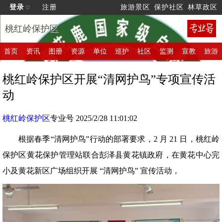
登录
注册
旅游景区
保护社区
林草政区
桃红岭保护区
首页
资讯
图册
资源
单位
巡护
社区
监测
宣教
旅游
桃红岭保护区开展“清网护鸟”专项宣传活
动
桃红岭保护区
专业号 2025/2/28 11:01:02
根据春季“清网护鸟”行动的部署要求，2 月 21 日，桃红岭
保护区黄花保护管理站联合彭泽县黄花镇政府，在黄花中心完
小及黄花新区广场组织开展 “清网护鸟” 宣传活动，