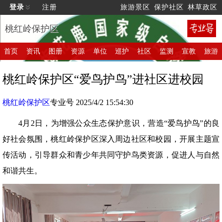
登录
注册
旅游景区
保护社区
林草政区
桃红岭保护区
首页
资讯
图册
资源
单位
巡护
社区
监测
宣教
旅游
桃红岭保护区“爱鸟护鸟”进社区进校园
桃红岭保护区
专业号 2025/4/2 15:54:30
4月2日，为增强公众生态保护意识，营造“爱鸟护鸟”的良
好社会氛围，桃红岭保护区深入周边社区和校园，开展主题宣
传活动，引导群众和青少年共同守护鸟类资源，促进人与自然
和谐共生。