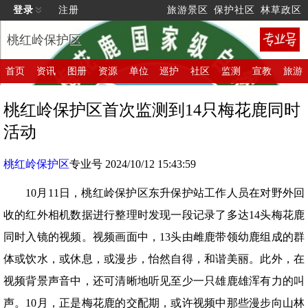
登录
注册
旅游景区
保护社区
林草政区
桃红岭保护区
首页
资讯
图册
资源
单位
巡护
社区
监测
宣教
旅游
桃红岭保护区首次监测到14只梅花鹿同时
活动
桃红岭保护区
专业号 2024/10/12 15:43:59
10月11日，桃红岭保护区东升保护站工作人员在对野外回
收的红外相机数据进行整理时发现一段记录了多达14头梅花鹿
同时入镜的视频。视频画面中，13头由雌鹿带领幼鹿组成的群
体或饮水，或休息，或漫步，怡然自得，和谐美丽。此外，在
视频背景声音中，还可清晰地听见至少一只雄鹿雄浑有力的叫
声。10月，正是梅花鹿的交配期，或许视频中那些漫步向山林