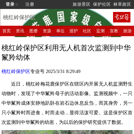
登录
注册
旅游景区
保护社区
林草政区
桃红岭保护区
首页
资讯
图册
资源
单位
巡护
社区
监测
宣教
旅游
桃红岭保护区利用无人机首次监测到中华
鬣羚幼体
桃红岭保护区
专业号 2025/3/31 8:29:49
近日，桃红岭梅花鹿保护区在辖区内开展无人机监测野生
动物时，发现了中华鬣羚母子的活动影像。监测视频中，一只
中华鬣羚成体安静地趴卧在岩石边休息反刍，而其身旁，另一
只小鬣羚时而进食，时而走动，显得活泼可爱。这是保护区首
次监测到中华鬣羚的幼崽，为以后的保护研究提供了数据。