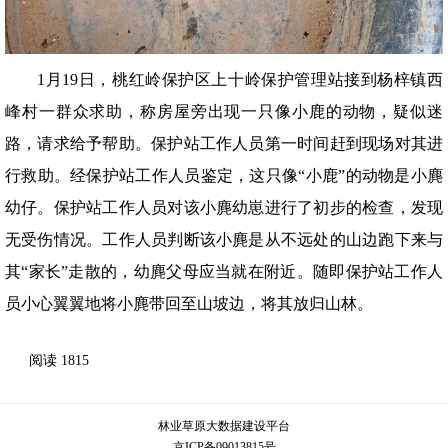
1月19日，桃红岭保护区上十岭保护管理站接到杨梓镇西
峰村一群众求助，称房屋旁出现一只像小鹿的动物，疑似迷
路，请求给予帮助。保护站工作人员第一时间赶到现场对其进
行救助。经保护站工作人员鉴定，这只像“小鹿”的动物是小麂
幼仔。保护站工作人员对该小麂幼崽进行了初步的检查，发现
无受伤情况。工作人员判断该小麂是从不远处的山边跑下来与
其“家长”走散的，幼麂父母应当就在附近。随即保护站工作人
员小心翼翼地将小麂带回至山坡边，将其放归山林。
阅读
1815
林业草原大数据建设平台
京ICP备09013815号