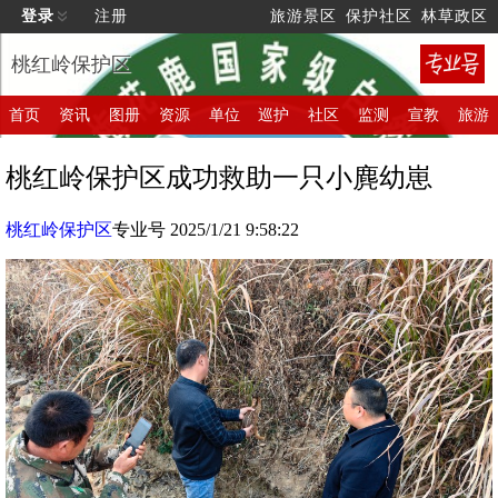
登录
注册
旅游景区
保护社区
林草政区
桃红岭保护区
首页
资讯
图册
资源
单位
巡护
社区
监测
宣教
旅游
桃红岭保护区成功救助一只小麂幼崽
桃红岭保护区
专业号 2025/1/21 9:58:22